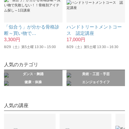
「似合う」が分かる骨格診
ハンドトリートメントコー
断～買い物で
…
ス 認定講座
3,300
円
17,000
円
8/29（土）第5土曜 13:30～15:00
8/29（土）第5土曜 13:30～16:30
人気のカテゴリ
ダンス・舞踊
美術・工芸・手芸
健康・体操
エンジョイライフ
人気の講座