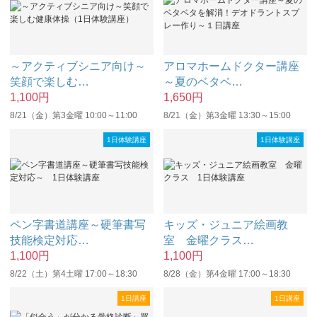
～アクティブシニア向け～
アロマホームドクター講座
笑顔で楽しむ
…
～夏のベタベ
…
1,100
円
1,650
円
8/21（金）第3金曜 10:00～11:00
8/21（金）第3金曜 13:30～15:00
1日体験講座
1日体験講座
ペン字書道講座～硬筆書写
キッズ・ジュニア絵画教
技能検定対応
…
室 金曜クラス
…
1,100
円
1,100
円
8/22（土）第4土曜 17:00～18:30
8/28（金）第4金曜 17:00～18:30
1日講座
1日講座