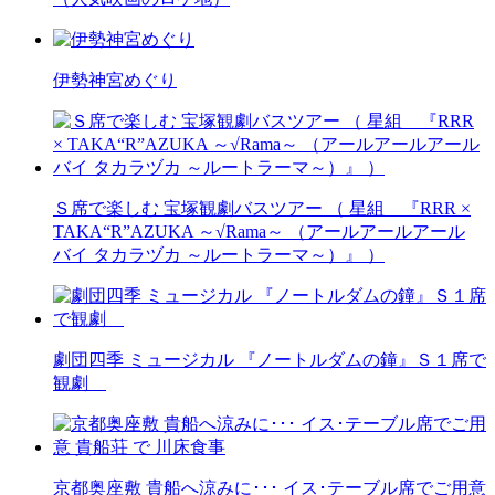
伊勢神宮めぐり
Ｓ席で楽しむ 宝塚観劇バスツアー （ 星組 『RRR ×
TAKA“R”AZUKA ～√Rama～ （アールアールアール
バイ タカラヅカ ～ルートラーマ～）』 ）
劇団四季 ミュージカル 『ノートルダムの鐘』Ｓ１席で
観劇
京都奥座敷 貴船へ涼みに･･･ イス･テーブル席でご用意