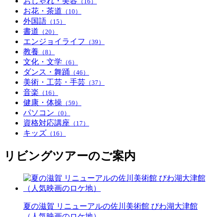
おしゃれ・美容
（16）
お花・茶道
（10）
外国語
（15）
書道
（20）
エンジョイライフ
（39）
教養
（8）
文化・文学
（6）
ダンス・舞踊
（46）
美術・工芸・手芸
（37）
音楽
（16）
健康・体操
（59）
パソコン
（0）
資格対応講座
（17）
キッズ
（16）
リビングツアーのご案内
夏の滋賀 リニューアルの佐川美術館 びわ湖大津館
（人気映画のロケ地）