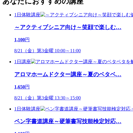
あなたにおすすめの講座
1日体験講座
～アクティブシニア向け～笑顔で楽しむ
…
1,100
円
8/21（金）第3金曜 10:00～11:00
1日講座
アロマホームドクター講座～夏のベタベ
…
1,650
円
8/21（金）第3金曜 13:30～15:00
1日体験講座
ペン字書道講座～硬筆書写技能検定対応
…