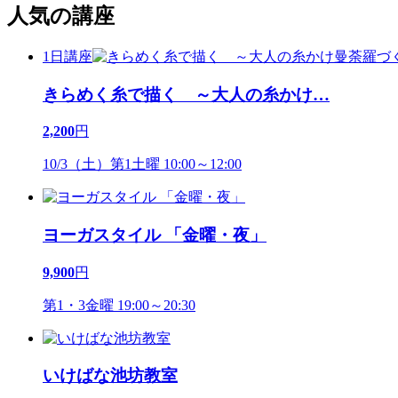
人気の講座
1日講座
きらめく糸で描く ～大人の糸かけ
…
2,200
円
10/3（土）第1土曜 10:00～12:00
ヨーガスタイル 「金曜・夜」
9,900
円
第1・3金曜 19:00～20:30
いけばな池坊教室