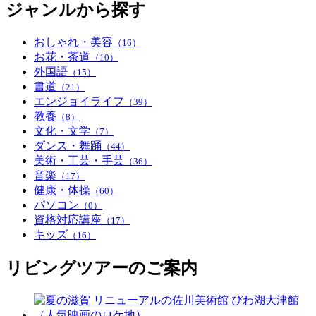
ジャンルから探す
おしゃれ・美容
（16）
お花・茶道
（10）
外国語
（15）
書道
（21）
エンジョイライフ
（39）
教養
（8）
文化・文学
（7）
ダンス・舞踊
（44）
美術・工芸・手芸
（36）
音楽
（17）
健康・体操
（60）
パソコン
（0）
資格対応講座
（17）
キッズ
（16）
リビングツアーのご案内