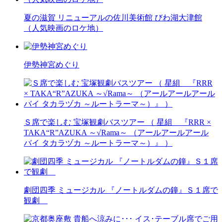
夏の滋賀 リニューアルの佐川美術館 びわ湖大津館
（人気映画のロケ地）
伊勢神宮めぐり
Ｓ席で楽しむ 宝塚観劇バスツアー （ 星組 『RRR ×
TAKA“R”AZUKA ～√Rama～ （アールアールアール
バイ タカラヅカ ～ルートラーマ～）』 ）
劇団四季 ミュージカル 『ノートルダムの鐘』Ｓ１席で
観劇