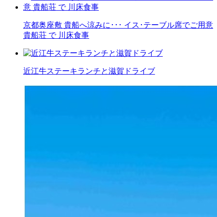
京都奥座敷 貴船へ涼みに･･･ イス･テーブル席でご用意
貴船荘 で 川床食事
近江牛ステーキランチと滋賀ドライブ