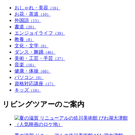
おしゃれ・美容
（16）
お花・茶道
（10）
外国語
（15）
書道
（20）
エンジョイライフ
（39）
教養
（8）
文化・文学
（6）
ダンス・舞踊
（46）
美術・工芸・手芸
（37）
音楽
（16）
健康・体操
（60）
パソコン
（0）
資格対応講座
（17）
キッズ
（16）
リビングツアーのご案内