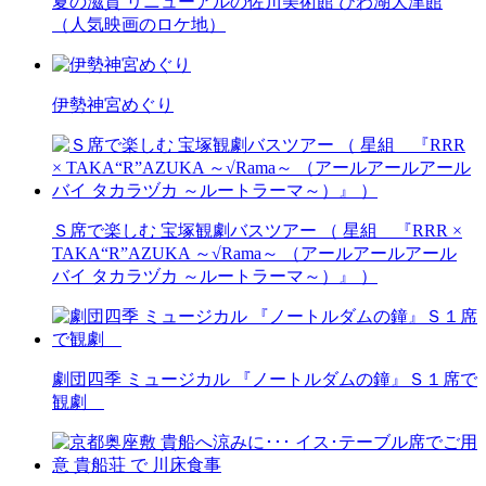
夏の滋賀 リニューアルの佐川美術館 びわ湖大津館
（人気映画のロケ地）
伊勢神宮めぐり
Ｓ席で楽しむ 宝塚観劇バスツアー （ 星組 『RRR ×
TAKA“R”AZUKA ～√Rama～ （アールアールアール
バイ タカラヅカ ～ルートラーマ～）』 ）
劇団四季 ミュージカル 『ノートルダムの鐘』Ｓ１席で
観劇