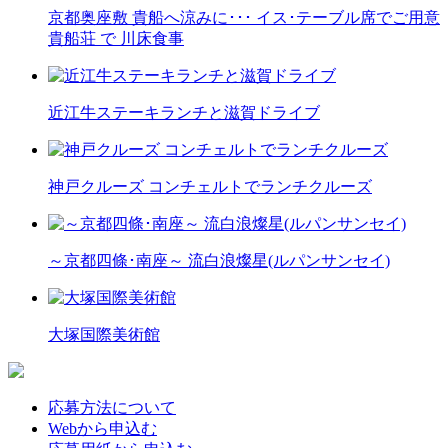
京都奥座敷 貴船へ涼みに･･･ イス･テーブル席でご用意
貴船荘 で 川床食事
近江牛ステーキランチと滋賀ドライブ
神戸クルーズ コンチェルトでランチクルーズ
～京都四條･南座～ 流白浪燦星(ルパンサンセイ)
大塚国際美術館
応募方法について
Webから申込む