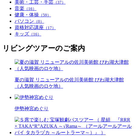
美術・工芸・手芸
（37）
音楽
（16）
健康・体操
（59）
パソコン
（0）
資格対応講座
（17）
キッズ
（16）
リビングツアーのご案内
夏の滋賀 リニューアルの佐川美術館 びわ湖大津館
（人気映画のロケ地）
伊勢神宮めぐり