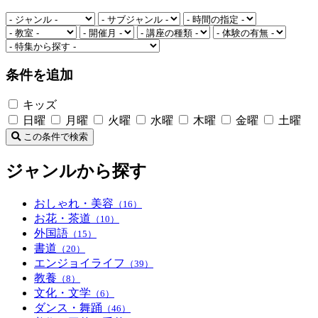
条件を追加
キッズ
日曜
月曜
火曜
水曜
木曜
金曜
土曜
この条件で検索
ジャンルから探す
おしゃれ・美容
（16）
お花・茶道
（10）
外国語
（15）
書道
（20）
エンジョイライフ
（39）
教養
（8）
文化・文学
（6）
ダンス・舞踊
（46）