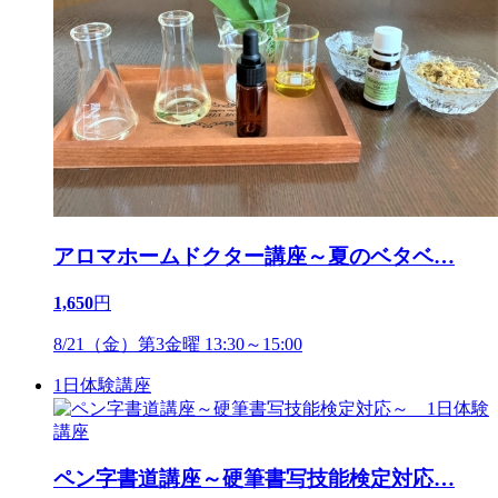
アロマホームドクター講座～夏のベタベ
…
1,650
円
8/21（金）第3金曜 13:30～15:00
1日体験講座
ペン字書道講座～硬筆書写技能検定対応
…