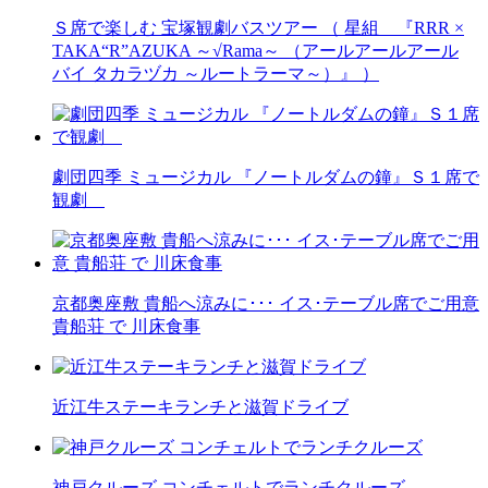
Ｓ席で楽しむ 宝塚観劇バスツアー （ 星組 『RRR ×
TAKA“R”AZUKA ～√Rama～ （アールアールアール
バイ タカラヅカ ～ルートラーマ～）』 ）
劇団四季 ミュージカル 『ノートルダムの鐘』Ｓ１席で
観劇
京都奥座敷 貴船へ涼みに･･･ イス･テーブル席でご用意
貴船荘 で 川床食事
近江牛ステーキランチと滋賀ドライブ
神戸クルーズ コンチェルトでランチクルーズ