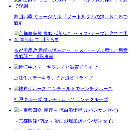
劇団四季 ミュージカル 『ノートルダムの鐘』Ｓ１席で
観劇
京都奥座敷 貴船へ涼みに･･･ イス･テーブル席でご用意
貴船荘 で 川床食事
近江牛ステーキランチと滋賀ドライブ
神戸クルーズ コンチェルトでランチクルーズ
～京都四條･南座～ 流白浪燦星(ルパンサンセイ)