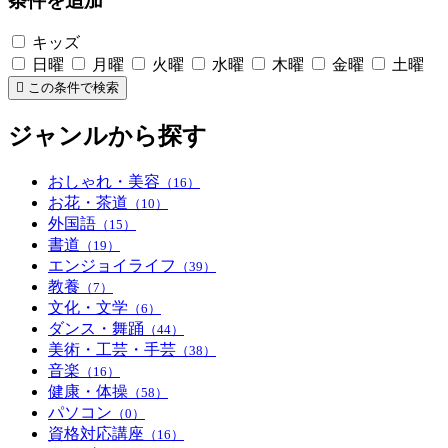
条件を追加
キッズ
日曜
月曜
火曜
水曜
木曜
金曜
土曜
この条件で検索
ジャンルから探す
おしゃれ・美容
（16）
お花・茶道
（10）
外国語
（15）
書道
（19）
エンジョイライフ
（39）
教養
（7）
文化・文学
（6）
ダンス・舞踊
（44）
美術・工芸・手芸
（38）
音楽
（16）
健康・体操
（58）
パソコン
（0）
資格対応講座
（16）