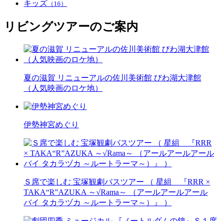
キッズ
（16）
リビングツアーのご案内
夏の滋賀 リニューアルの佐川美術館 びわ湖大津館
（人気映画のロケ地）
伊勢神宮めぐり
Ｓ席で楽しむ 宝塚観劇バスツアー （ 星組 『RRR ×
TAKA“R”AZUKA ～√Rama～ （アールアールアール
バイ タカラヅカ ～ルートラーマ～）』 ）